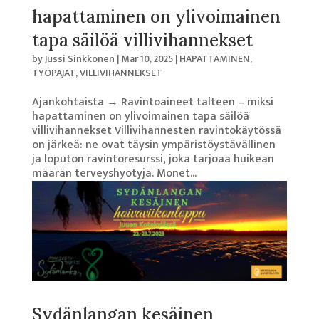
hapattaminen on ylivoimainen
tapa säilöä villivihannekset
by
Jussi Sinkkonen
|
Mar 10, 2025
|
HAPATTAMINEN
,
TYÖPAJAT
,
VILLIVIHANNEKSET
Ajankohtaista → Ravintoaineet talteen – miksi
hapattaminen on ylivoimainen tapa säilöä
villivihannekset Villivihannesten ravintokäytössä
on järkeä: ne ovat täysin ympäristöystävällinen
ja loputon ravintoresurssi, joka tarjoaa huikean
määrän terveyshyötyjä. Monet...
Sydänlangan kesäinen