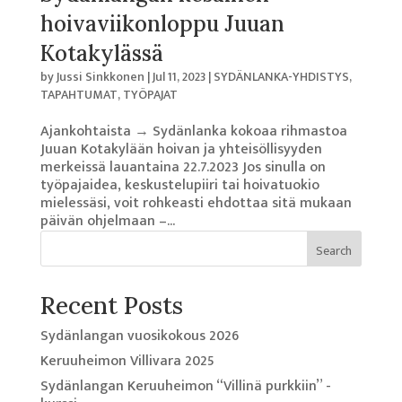
hoivaviikonloppu Juuan
Kotakylässä
by
Jussi Sinkkonen
|
Jul 11, 2023
|
SYDÄNLANKA-YHDISTYS
,
TAPAHTUMAT
,
TYÖPAJAT
Ajankohtaista → Sydänlanka kokoaa rihmastoa
Juuan Kotakylään hoivan ja yhteisöllisyyden
merkeissä lauantaina 22.7.2023 Jos sinulla on
työpajaidea, keskustelupiiri tai hoivatuokio
mielessäsi, voit rohkeasti ehdottaa sitä mukaan
päivän ohjelmaan –...
Search
Recent Posts
Sydänlangan vuosikokous 2026
Keruuheimon Villivara 2025
Sydänlangan Keruuheimon “Villinä purkkiin” -