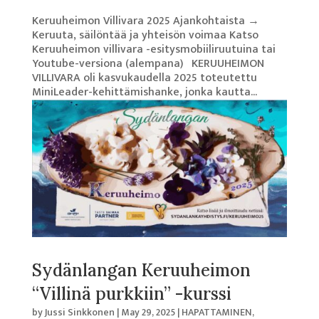
Keruuheimon Villivara 2025 Ajankohtaista →
Keruuta, säilöntää ja yhteisön voimaa Katso
Keruuheimon villivara -esitysmobiiliruutuina tai
Youtube-versiona (alempana) KERUUHEIMON
VILLIVARA oli kasvukaudella 2025 toteutettu
MiniLeader-kehittämishanke, jonka kautta...
Sydänlangan Keruuheimon
“Villinä purkkiin” -kurssi
by
Jussi Sinkkonen
|
May 29, 2025
|
HAPATTAMINEN
,