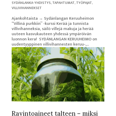
SYDÄNLANKA-YHDISTYS
,
TAPAHTUMAT
,
TYÖPAJAT
,
VILLIVIHANNEKSET
Ajankohtaista → Sydänlangan Keruuheimon
“Villinä purkkiin” -kurssi Kerää ja tunnista
villivihanneksia, säilö villejä makuja ja herää
uuteen kasvukauteen yhdessä ympäröivän
luonnon kera! SYDÄNLANGAN KERUUHEIMO on
uudentyyppinen villivihannesten keruu-,...
Ravintoaineet talteen – miksi