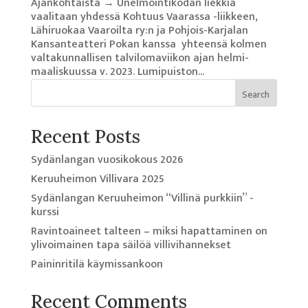
Ajankohtaista → Unelmointikodan liekkiä
vaalitaan yhdessä Kohtuus Vaarassa -liikkeen,
Lähiruokaa Vaaroilta ry:n ja Pohjois-Karjalan
Kansanteatteri Pokan kanssa yhteensä kolmen
valtakunnallisen talvilomaviikon ajan helmi-
maaliskuussa v. 2023. Lumipuiston...
Search
Recent Posts
Sydänlangan vuosikokous 2026
Keruuheimon Villivara 2025
Sydänlangan Keruuheimon “Villinä purkkiin” -
kurssi
Ravintoaineet talteen – miksi hapattaminen on
ylivoimainen tapa säilöä villivihannekset
Paininritilä käymissankoon
Recent Comments