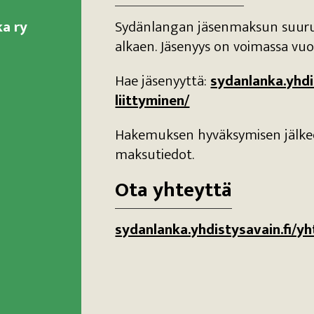
a ry
Sydänlangan jäsenmaksun suuruu
alkaen. Jäsenyys on voimassa vuod
Hae jäsenyyttä:
sydanlanka.yhdi
liittyminen/
Hakemuksen hyväksymisen jälkee
maksutiedot.
Ota yhteyttä
sydanlanka.yhdistysavain.fi/yh