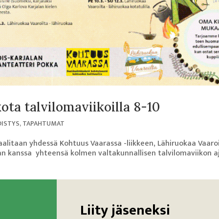
ta talvilomaviikoilla 8-10
DISTYS
,
TAPAHTUMAT
alitaan yhdessä Kohtuus Vaarassa -liikkeen, Lähiruokaa Vaaro
kan kanssa yhteensä kolmen valtakunnallisen talvilomaviikon a
Liity jäseneksi