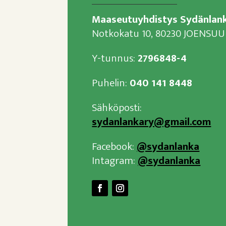
Maaseutuyhdistys Sydänlank
Notkokatu 10, 80230 JOENSUU
Y-tunnus:
2796848-4
Puhelin:
040 141 8448
Sähköposti:
sydanlankary@gmail.com
Facebook:
@sydanlanka
Intagram:
@sydanlanka