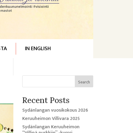
STA
IN ENGLISH
Search
Recent Posts
Sydänlangan vuosikokous 2026
Keruuheimon Villivara 2025
Sydänlangan Keruuheimon
“Villinä purkkiin” -kurssi