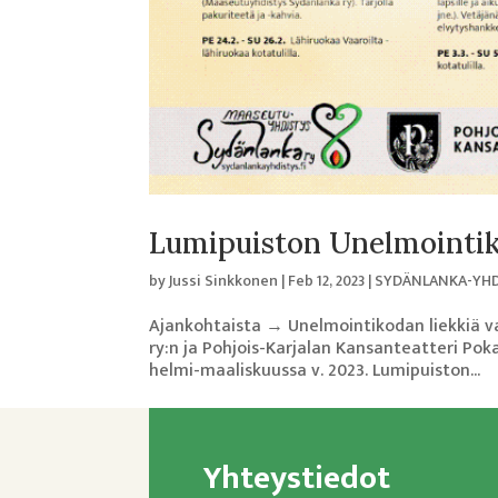
Lumipuiston Unelmointiko
by
Jussi Sinkkonen
|
Feb 12, 2023
|
SYDÄNLANKA-YH
Ajankohtaista → Unelmointikodan liekkiä va
ry:n ja Pohjois-Karjalan Kansanteatteri Po
helmi-maaliskuussa v. 2023. Lumipuiston...
Yhteystiedot