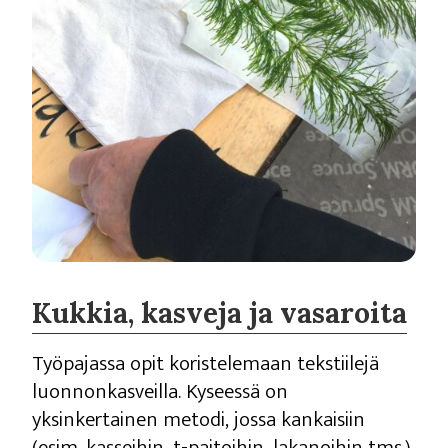
Kukkia, kasveja ja vasaroita
Työpajassa opit koristelemaan tekstiilejä
luonnonkasveilla. Kyseessä on
yksinkertainen metodi, jossa kankaisiin
(esim. kasseihin, t-paitoihin, lakanoihin tms.)