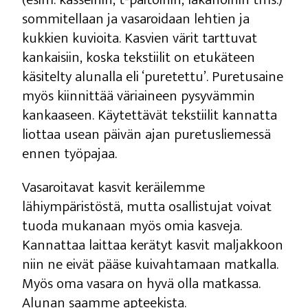
sommitellaan ja vasaroidaan lehtien ja
kukkien kuvioita. Kasvien värit tarttuvat
kankaisiin, koska tekstiilit on etukäteen
käsitelty alunalla eli ‘puretettu’. Puretusaine
myös kiinnittää väriaineen pysyvämmin
kankaaseen. Käytettävät tekstiilit kannatta
liottaa usean päivän ajan puretusliemessä
ennen työpajaa.
Vasaroitavat kasvit keräilemme
lähiympäristöstä, mutta osallistujat voivat
tuoda mukanaan myös omia kasveja.
Kannattaa laittaa kerätyt kasvit maljakkoon
niin ne eivät pääse kuivahtamaan matkalla.
Myös oma vasara on hyvä olla matkassa.
Alunan saamme apteekista.