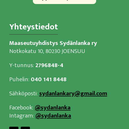
Yhteystiedot
Maaseutuyhdistys Sydänlanka ry
Notkokatu 10, 80230 JOENSUU
Y-tunnus:
2796848-4
Puhelin:
040 141 8448
Sähköposti:
sydanlankary@gmail.com
Facebook:
@sydanlanka
Intagram:
@sydanlanka